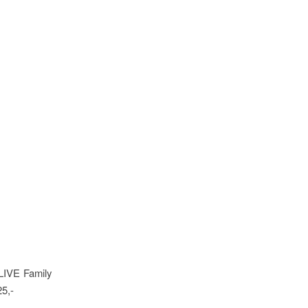
VE Family
25,-