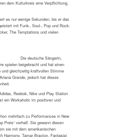
en dem Kulturkreis eine Verpflichtung,
uert es nur wenige Sekunden, bis er das
istert mit Funk-, Soul-, Pop und Rock-
cker, The Temptations und vielen
Die deutsche Sängerin,
rre spielen beigebracht und hat einen
 und gleichzeitig kraftvollen Stimme
Ariana Grande, jedoch hat dieses
nheit.
Adidas, Reebok, Nike und Play Station
st ein Workaholic im positiven und
 schon mehrfach zu Performances in New
 Preis“ verhalf. Sie gewann diesen
 dem sie mit dem amerikanischen
th Harmony, Tamar Braxton, Fantasia)