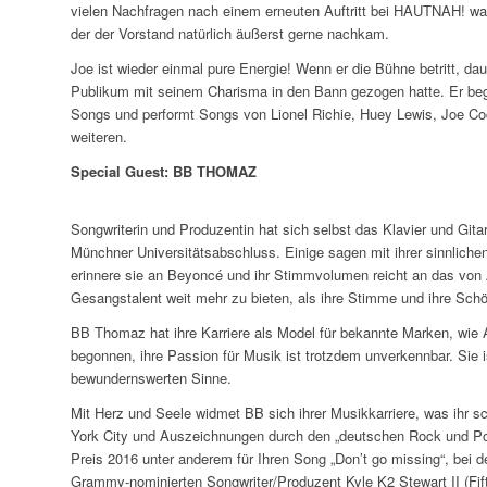
vielen Nachfragen nach einem erneuten Auftritt bei HAUTNAH! war
der der Vorstand natürlich äußerst gerne nachkam.
Joe ist wieder einmal pure Energie! Wenn er die Bühne betritt, da
Publikum mit seinem Charisma in den Bann gezogen hatte. Er bege
Songs und performt Songs von Lionel Richie, Huey Lewis, Joe Co
weiteren.
Special Guest: BB THOMAZ
Songwriterin und Produzentin hat sich selbst das Klavier und Gita
Münchner Universitätsabschluss. Einige sagen mit ihrer sinnlichen
erinnere sie an Beyoncé und ihr Stimmvolumen reicht an das von 
Gesangstalent weit mehr zu bieten, als ihre Stimme und ihre Schö
BB Thomaz hat ihre Karriere als Model für bekannte Marken, wie 
begonnen, ihre Passion für Musik ist trotzdem unverkennbar. Sie i
bewundernswerten Sinne.
Mit Herz und Seele widmet BB sich ihrer Musikkarriere, was ihr
York City und Auszeichnungen durch den „deutschen Rock und Pop
Preis 2016 unter anderem für Ihren Song „Don’t go missing“, bei
Grammy-nominierten Songwriter/Produzent Kyle K2 Stewart II (Fif