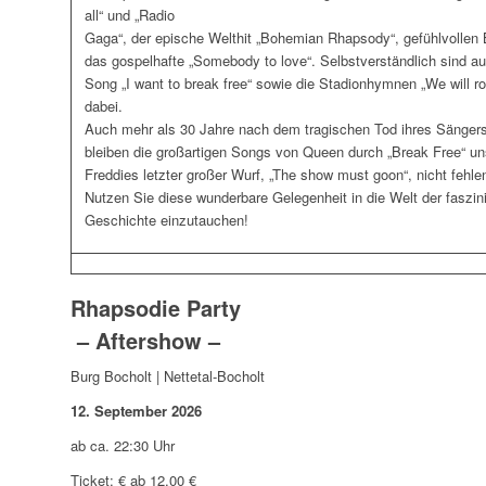
all“ und „Radio
Gaga“, der epische Welthit „Bohemian Rhapsody“, gefühlvollen B
das gospelhafte „Somebody to love“. Selbstverständlich sind 
Song „I want to break free“ sowie die Stadionhymnen „We will 
dabei.
Auch mehr als 30 Jahre nach dem tragischen Tod ihres Sänger
bleiben die großartigen Songs von Queen durch „Break Free“ unst
Freddies letzter großer Wurf, „The show must goon“, nicht fehle
Nutzen Sie diese wunderbare Gelegenheit in die Welt der faszi
Geschichte einzutauchen!
Rhapsodie Party
– Aftershow –
Burg Bocholt | Nettetal-Bocholt
12. September 2026
ab ca. 22:30 Uhr
Ticket: € ab 12,00 €