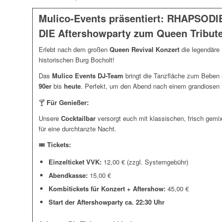
M
ulico-Events präsentiert: RHAPSOD
DIE Aftershowparty zum Queen Tribute
Erlebt nach dem großen
Queen Revival Konzert
die legendäre
historischen Burg Bocholt!
Das
Mulico Events DJ-Team
bringt die Tanzfläche zum Beben 
90er
bis
heute
. Perfekt, um den Abend nach einem grandiosen 
🍸
Für Genießer:
Unsere
Cocktailbar
versorgt euch mit klassischen, frisch gemix
für eine durchtanzte Nacht.
🎟️
Tickets:
Einzelticket VVK:
12,00 € (zzgl. Systemgebühr)
Abendkasse:
15,00 €
Kombitickets
für Konzert + Aftershow:
45,00 €
Start der Aftershowparty ca. 22:30 Uhr