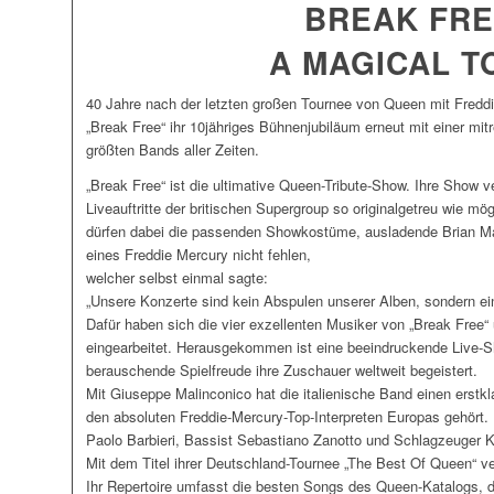
BREAK FR
A MAGICAL T
40 Jahre nach der letzten großen Tournee von Queen mit Freddi
„Break Free“ ihr 10jähriges Bühnenjubiläum erneut mit einer m
größten Bands aller Zeiten.
„Break Free“ ist die ultimative Queen-Tribute-Show. Ihre Show v
Liveauftritte der britischen Supergroup so originalgetreu wie mög
dürfen dabei die passenden Showkostüme, ausladende Brian Ma
eines Freddie Mercury nicht fehlen,
welcher selbst einmal sagte:
„Unsere Konzerte sind kein Abspulen unserer Alben, sondern ein
Dafür haben sich die vier exzellenten Musiker von „Break Free“ ü
eingearbeitet. Herausgekommen ist eine beeindruckende Live-Sh
berauschende Spielfreude ihre Zuschauer weltweit begeistert.
Mit Giuseppe Malinconico hat die italienische Band einen erstk
den absoluten Freddie-Mercury-Top-Interpreten Europas gehört. D
Paolo Barbieri, Bassist Sebastiano Zanotto und Schlagzeuger K
Mit dem Titel ihrer Deutschland-Tournee „The Best Of Queen“ ve
Ihr Repertoire umfasst die besten Songs des Queen-Katalogs, da