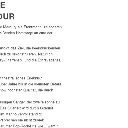
EE
OUR
e Mercury als Frontmann, zelebrieren
itreißenden Hommage an eine der
erfolgt das Ziel, die beeindruckenden
lich zu rekonstruieren. Natürlich
y-Gitarrensoli und die Extravaganza
 theatralisches Erlebnis.“
ber Jahre bis in die kleinsten Details
ow höchster Qualität, die durch
lassigen Sänger, der zweifelsohne zu
as Quartett wird durch Gitarrist
im Marino vervollständigt.
rsprechen sie nicht zuviel:
runter Pop-Rock-Hits wie „I want it