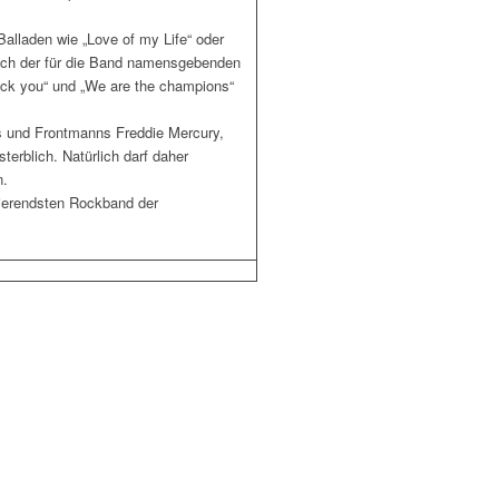
alladen wie „Love of my Life“ oder
auch der für die Band namensgebenden
rock you“ und „We are the champions“
s und Frontmanns Freddie Mercury,
erblich. Natürlich darf daher
n.
nierendsten Rockband der