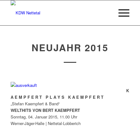
NEUJAHR 2015
K
A E M P F E R T P L A Y S K A E M P F E R T
„Stefan Kaempfert & Band“
WELTHITS VON BERT KAEMPFERT
Sonntag, 04. Januar 2015, 11.00 Uhr
Werner-Jäger-Halle | Nettetal-Lobberich