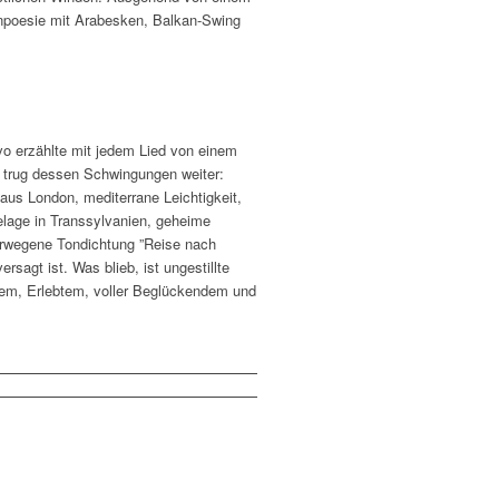
Tonpoesie mit Arabesken, Balkan-Swing
o erzählte mit jedem Lied von einem
 trug dessen Schwingungen weiter:
 aus London, mediterrane Leichtigkeit,
elage in Transsylvanien, geheime
erwegene Tondichtung ”Reise nach
agt ist. Was blieb, ist ungestillte
enem, Erlebtem, voller Beglückendem und