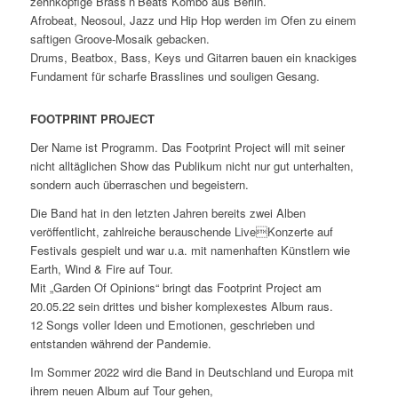
zehnköpfige Brass’n’Beats Kombo aus Berlin.
Afrobeat, Neosoul, Jazz und Hip Hop werden im Ofen zu einem
saftigen Groove-Mosaik gebacken.
Drums, Beatbox, Bass, Keys und Gitarren bauen ein knackiges
Fundament für scharfe Brasslines und souligen Gesang.
FOOTPRINT PROJECT
Der Name ist Programm. Das Footprint Project will mit seiner
nicht alltäglichen Show das Publikum nicht nur gut unterhalten,
sondern auch überraschen und begeistern.
Die Band hat in den letzten Jahren bereits zwei Alben
veröffentlicht, zahlreiche berauschende LiveKonzerte auf
Festivals gespielt und war u.a. mit namenhaften Künstlern wie
Earth, Wind & Fire auf Tour.
Mit „Garden Of Opinions“ bringt das Footprint Project am
20.05.22 sein drittes und bisher komplexestes Album raus.
12 Songs voller Ideen und Emotionen, geschrieben und
entstanden während der Pandemie.
Im Sommer 2022 wird die Band in Deutschland und Europa mit
ihrem neuen Album auf Tour gehen,